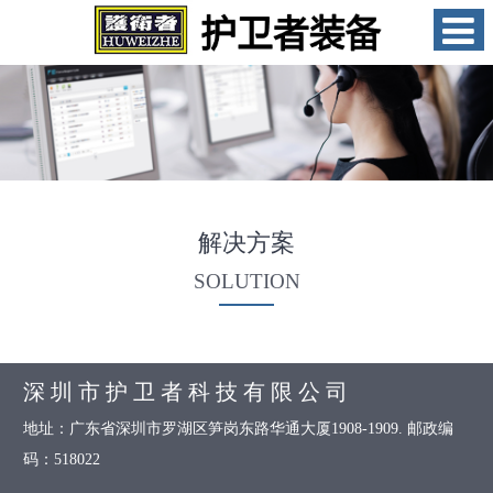
解决方案
SOLUTION
深 圳 市 护 卫 者 科 技 有 限 公 司
地址：广东省深圳市罗湖区笋岗东路华通大厦1908-1909. 邮政编
码：518022