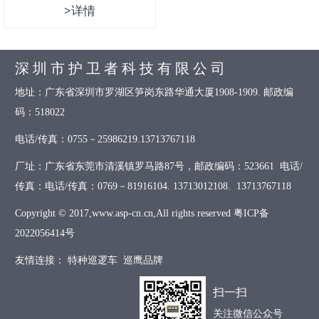
>详情
深 圳 市 护 卫 者 科 技 有 限 公 司
地址：广东省深圳市罗湖区笋岗东路华通大厦1908-1909. 邮政编
码：518022
电话/传真：0755－25986219.13713767118
厂址：广东省东莞市清溪镇罗马路87号，邮政编码：523661 电话/
传真：电话/传真：0769－81916104. 13713012108. 13713767118
Copyright © 2017,www.asp-cn.cn,All rights reserved
粤ICP备
2022056414号
友情连接：
特种巡逻车
巡鹰品牌
扫一扫
关注微信公众号