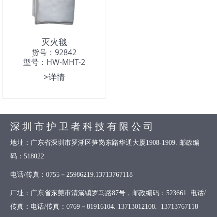
灭火毯
货号：92842
型号：HW-MHT-2
>详情
深 圳 市 护 卫 者 科 技 有 限 公 司
地址：广东省深圳市罗湖区笋岗东路华通大厦1908-1909. 邮政编
码：518022
电话/传真：0755－25986219.13713767118
厂址：广东省东莞市清溪镇罗马路87号，邮政编码：523661 电话/
传真：电话/传真：0769－81916104. 13713012108. 13713767118