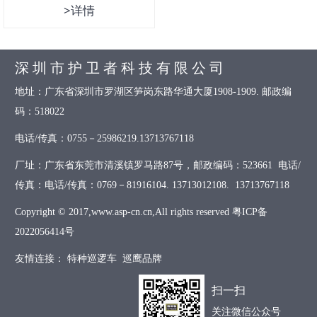
>详情
深 圳 市 护 卫 者 科 技 有 限 公 司
地址：广东省深圳市罗湖区笋岗东路华通大厦1908-1909. 邮政编
码：518022
电话/传真：0755－25986219.13713767118
厂址：广东省东莞市清溪镇罗马路87号，邮政编码：523661 电话/
传真：电话/传真：0769－81916104. 13713012108. 13713767118
Copyright © 2017,www.asp-cn.cn,All rights reserved
粤ICP备
2022056414号
友情连接：
特种巡逻车
巡鹰品牌
扫一扫
关注微信公众号