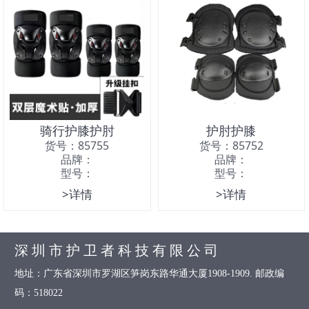
骑行护膝护肘
护肘护膝
货号：85755
货号：85752
品牌：
品牌：
型号：
型号：
>详情
>详情
深 圳 市 护 卫 者 科 技 有 限 公 司
地址：广东省深圳市罗湖区笋岗东路华通大厦1908-1909. 邮政编
码：518022