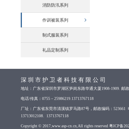
消防防汛系列
作训被装系列
制式服装系列
礼品定制系列
深 圳 市 护 卫 者 科 技 有 限 公 司
地址：广东省深圳市罗湖区笋岗东路华通大厦1908-1909. 邮政
电话/传真：0755－25986219.13713767118
厂址：广东省东莞市清溪镇罗马路87号，邮政编码：523661 电话/
13713012108. 13713767118
Copyright © 2017,www.asp-cn.cn,All rights reserved
粤ICP备202