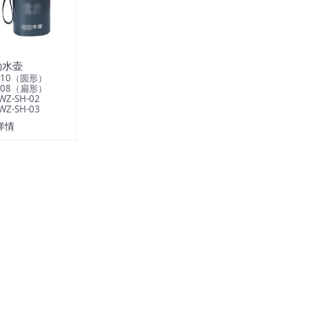
勤水壶
610（圆形）
608（扁形）
Z-SH-02
Z-SH-03
详情